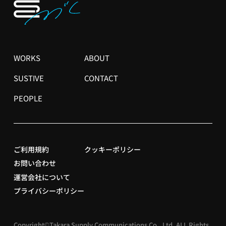
メ
WORKS
ABOUT
イ
ン
SUSTIVE
CONTACT
ナ
PEOPLE
ビ
ゲ
ー
シ
ョ
フ
ご利用規約
クッキーポリシー
ン
ッ
お問い合わせ
タ
運営会社について
ー
プライバシーポリシー
サ
ブ
メ
Copyright©Takara Supply Communications Co., Ltd. ALL Rights