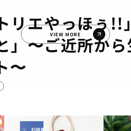
トリエやっほぅ!!
VIEW MORE
と」〜ご近所から
ト〜