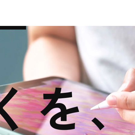
VE
S
E
くを