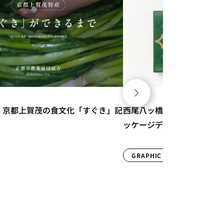
様｜「リッチ抹茶ヴァッフェル」パ
福知山成美高等学校様｜20
ザイン
VIDEO
OTHERS