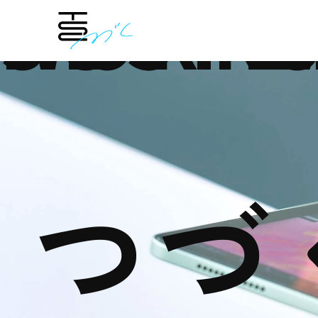
SUSTI
WORK
PEOPL
つづ