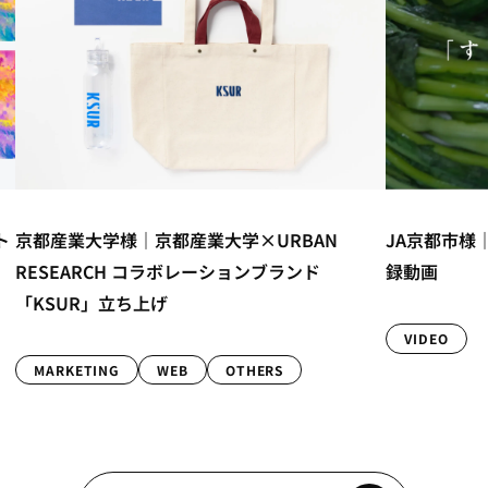
西尾八ッ橋
JA京都市様｜京都上賀茂の食文化「すぐき」記
ッケージデ
録動画
GRAPHIC
VIDEO