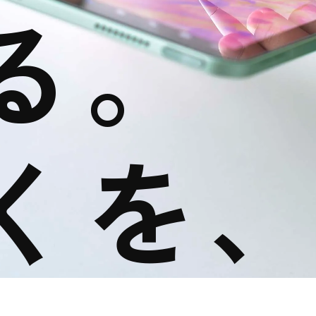
る。
くを