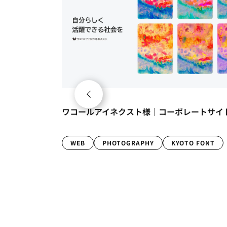
京都産業大学様｜京都産業大学×URBAN
ーポレートサイト
RESEARCH コラボレーションブランド
「KSUR」立ち上げ
KYOTO FONT
MARKETING
WEB
OTHERS