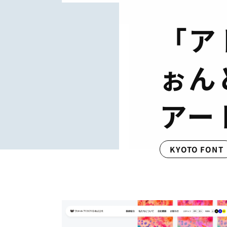
「ア
ぉん
アー
KYOTO FONT