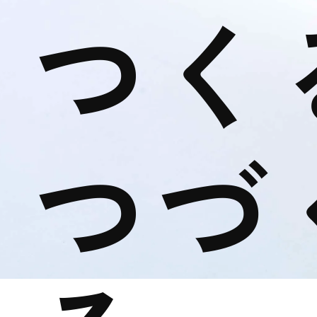
つく
つづ