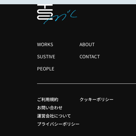
メ
WORKS
ABOUT
イ
SUSTIVE
CONTACT
ン
ナ
PEOPLE
ビ
ゲ
ー
シ
フ
ご利用規約
クッキーポリシー
ョ
ッ
お問い合わせ
ン
タ
運営会社について
ー
プライバシーポリシー
サ