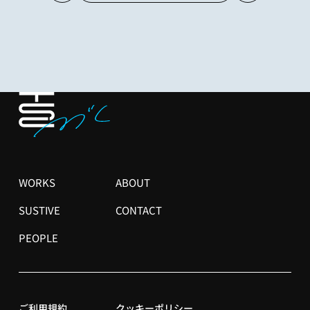
メ
WORKS
ABOUT
イ
ン
SUSTIVE
CONTACT
ナ
PEOPLE
ビ
ゲ
ー
シ
ョ
ご利用規約
クッキーポリシー