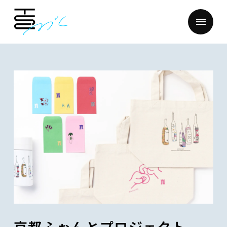
IMAGE
BRIEF
京都ふぉんとプロジェクト