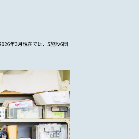
2026
年
3
月現在では、
5
施設
6
団