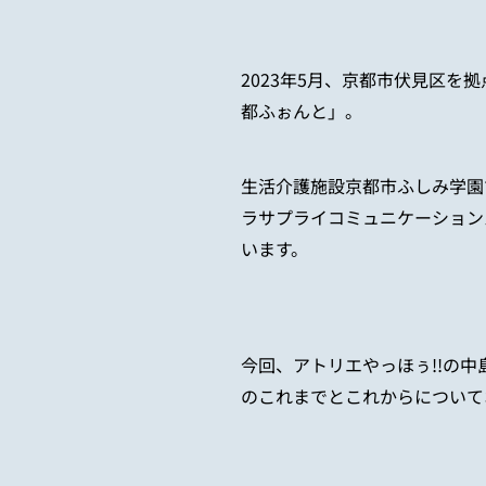
2023
年
5
月、京都市伏見区を拠
都ふぉんと」。
生活介護施設京都市ふしみ学園
ラサプライコミュニケーション
います。
今回、アトリエやっほぅ
!!
の中
のこれまでとこれからについて