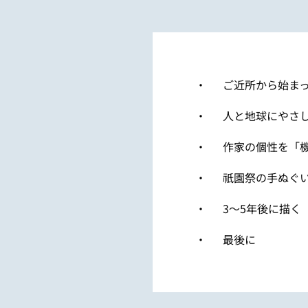
ご近所から始ま
人と地球にやさ
作家の個性を「
祇園祭の手ぬぐ
3～5年後に描く
最後に